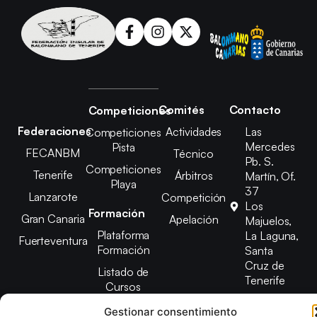
Comités
Contacto
Competiciones
Federaciones
Actividades
Las
Competiciones
Mercedes
Pista
FECANBM
Técnico
Pb. S.
Competiciones
Tenerife
Árbitros
Martín, Of.
Playa
37
Lanzarote
Competición
Los
Formación
Gran Canaria
Apelación
Majuelos,
Plataforma
La Laguna,
Fuerteventura
Formación
Santa
Cruz de
Listado de
Tenerife
Cursos
(+34) 922
Gestionar consentimiento