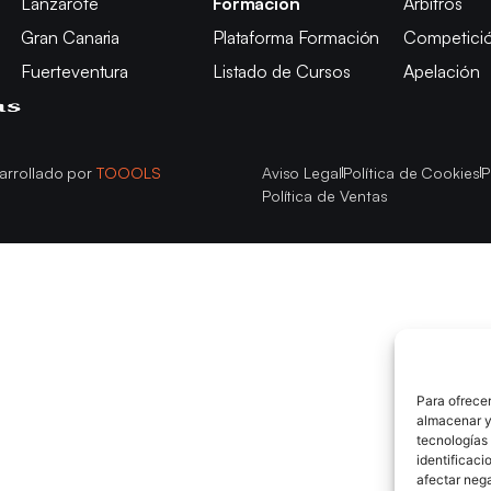
Lanzarote
Formación
Árbitros
Gran Canaria
Plataforma Formación
Competici
Fuerteventura
Listado de Cursos
Apelación
arrollado por
TOOOLS
Aviso Legal
Política de Cookies
P
Política de Ventas
Para ofrecer
almacenar y/
tecnologías
identificaci
afectar nega