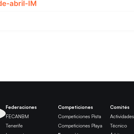
e-abril-IM
Federaciones
Competiciones
Comités
FECANBM
Competiciones Pista
Actividades
Tenerife
Competiciones Playa
Técnico