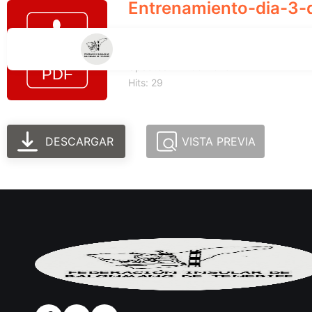
Entrenamiento-dia-3-d
Tamaño del archivo: 168.82 KB
Created: 24-06-2025
Updated: 24-06-2025
Hits: 29
DESCARGAR
VISTA PREVIA