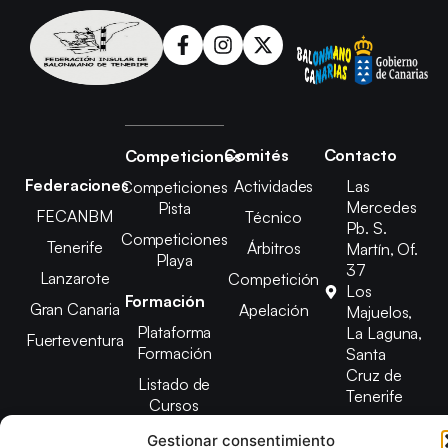
Comités
Contacto
Competiciones
Federaciones
Actividades
Las
Competiciones
Mercedes
Pista
FECANBM
Técnico
Pb. S.
Competiciones
Tenerife
Árbitros
Martín, Of.
Playa
37
Lanzarote
Competición
Los
Formación
Gran Canaria
Apelación
Majuelos,
Plataforma
La Laguna,
Fuerteventura
Formación
Santa
Cruz de
Listado de
Tenerife
Cursos
(+34) 922
Gestionar consentimiento