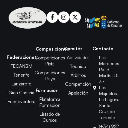
Comités
Contacto
Competiciones
Federaciones
Actividades
Las
Competiciones
Mercedes
Pista
FECANBM
Técnico
Pb. S.
Competiciones
Tenerife
Árbitros
Martín, Of.
Playa
37
Lanzarote
Competición
Los
Formación
Gran Canaria
Apelación
Majuelos,
Plataforma
La Laguna,
Fuerteventura
Formación
Santa
Cruz de
Listado de
Tenerife
Cursos
(+34) 922