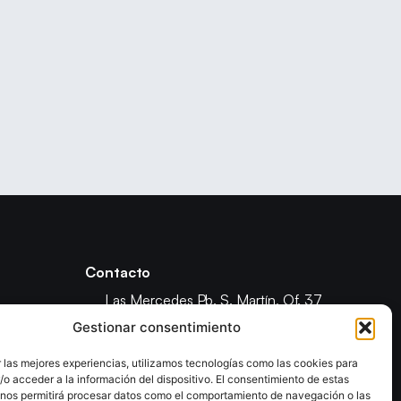
Contacto
Las Mercedes Pb. S. Martín, Of. 37
Los Majuelos, La Laguna, Santa Cruz
Gestionar consentimiento
de Tenerife
 las mejores experiencias, utilizamos tecnologías como las cookies para
(+34) 922 821 973
o acceder a la información del dispositivo. El consentimiento de estas
ón
info@fetenbm.com
 nos permitirá procesar datos como el comportamiento de navegación o las