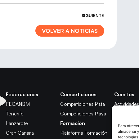
SIGUIENTE
VOLVER A NOTICIAS
Federaciones
Competiciones
Comités
FECANBM
Competiciones Pista
Actividades
Tenerife
Competiciones Playa
Técnico
Lanzarote
Formación
Árbitros
Para ofrecer
almacenar y/
Gran Canaria
Plataforma Formación
Competici
tecnologías