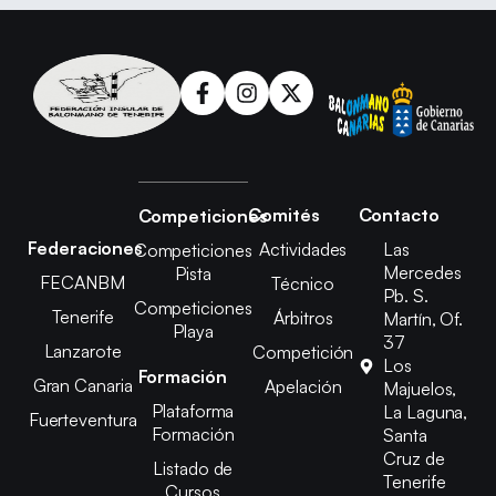
Comités
Contacto
Competiciones
Federaciones
Actividades
Las
Competiciones
Mercedes
Pista
FECANBM
Técnico
Pb. S.
Competiciones
Tenerife
Árbitros
Martín, Of.
Playa
37
Lanzarote
Competición
Los
Formación
Gran Canaria
Apelación
Majuelos,
Plataforma
La Laguna,
Fuerteventura
Formación
Santa
Cruz de
Listado de
Tenerife
Cursos