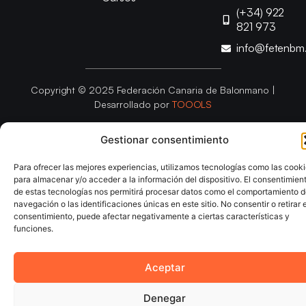
(+34) 922
821 973
info@fetenbm
Copyright © 2025 Federación Canaria de Balonmano |
Desarrollado por
TOOOLS
Gestionar consentimiento
Aviso Legal
Política de Cookies
Política de Privacidad
Declaración de Accesibilidad
Política de Ventas
Para ofrecer las mejores experiencias, utilizamos tecnologías como las cook
para almacenar y/o acceder a la información del dispositivo. El consentimien
de estas tecnologías nos permitirá procesar datos como el comportamiento 
navegación o las identificaciones únicas en este sitio. No consentir o retirar e
consentimiento, puede afectar negativamente a ciertas características y
funciones.
Aceptar
Denegar