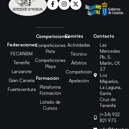
Comités
Contacto
Competiciones
Federaciones
Actividades
Las
Competiciones
Mercedes
Pista
FECANBM
Técnico
Pb. S.
Competiciones
Tenerife
Árbitros
Martín, Of.
Playa
37
Lanzarote
Competición
Los
Formación
Gran Canaria
Apelación
Majuelos,
Plataforma
La Laguna,
Fuerteventura
Formación
Santa
Cruz de
Listado de
Tenerife
Cursos
(+34) 922
821 973