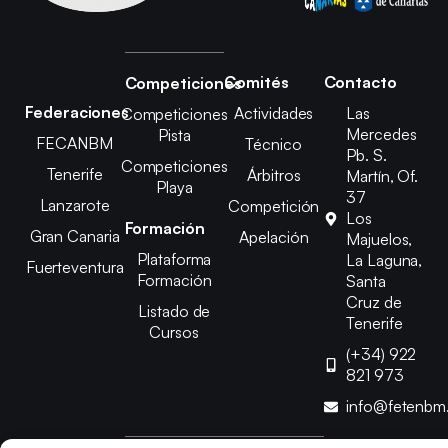
Comités
Contacto
Competiciones
Federaciones
Actividades
Las
Competiciones
Mercedes
Pista
FECANBM
Técnico
Pb. S.
Competiciones
Tenerife
Árbitros
Martín, Of.
Playa
37
Lanzarote
Competición
Los
Formación
Gran Canaria
Apelación
Majuelos,
Plataforma
La Laguna,
Fuerteventura
Formación
Santa
Cruz de
Listado de
Tenerife
Cursos
(+34) 922
821 973
info@fetenbm