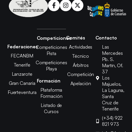
Comités
Contacto
Competiciones
Federaciones
Actividades
Las
Competiciones
Mercedes
Pista
FECANBM
Técnico
Pb. S.
Competiciones
Tenerife
Árbitros
Martín, Of.
Playa
37
Lanzarote
Competición
Los
Formación
Gran Canaria
Apelación
Majuelos,
Plataforma
La Laguna,
Fuerteventura
Formación
Santa
Cruz de
Listado de
Tenerife
Cursos
(+34) 922
821 973