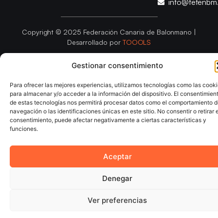
info@fetenbm
Copyright © 2025 Federación Canaria de Balonmano |
Desarrollado por
TOOOLS
Gestionar consentimiento
Aviso Legal
Política de Cookies
Política de Privacidad
Declaración de Accesibilidad
Política de Ventas
Para ofrecer las mejores experiencias, utilizamos tecnologías como las cook
para almacenar y/o acceder a la información del dispositivo. El consentimien
de estas tecnologías nos permitirá procesar datos como el comportamiento 
navegación o las identificaciones únicas en este sitio. No consentir o retirar e
consentimiento, puede afectar negativamente a ciertas características y
funciones.
Aceptar
Denegar
Ver preferencias