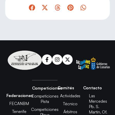
Comités
Contacto
Competiciones
Federaciones
Actividades
Las
Competiciones
Mercedes
Pista
FECANBM
Técnico
Pb. S.
Competiciones
Tenerife
Árbitros
Martín, Of.
Playa