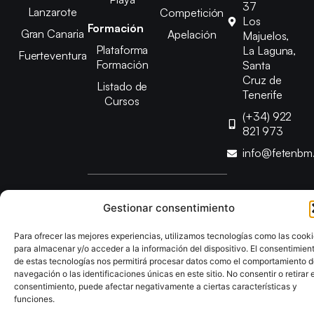
37
Lanzarote
Competición
Los
Formación
Gran Canaria
Apelación
Majuelos,
Plataforma
La Laguna,
Fuerteventura
Formación
Santa
Cruz de
Listado de
Tenerife
Cursos
(+34) 922
821 973
info@fetenbm
Copyright © 2025 Federación Canaria de Balonmano |
Gestionar consentimiento
Desarrollado por
TOOOLS
Para ofrecer las mejores experiencias, utilizamos tecnologías como las cook
para almacenar y/o acceder a la información del dispositivo. El consentimien
Aviso Legal
Política de Cookies
Política de Privacidad
de estas tecnologías nos permitirá procesar datos como el comportamiento 
Declaración de Accesibilidad
Política de Ventas
navegación o las identificaciones únicas en este sitio. No consentir o retirar e
consentimiento, puede afectar negativamente a ciertas características y
funciones.