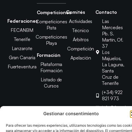
Comités
Contacto
Competiciones
Federaciones
Actividades
Las
Competiciones
Mercedes
Pista
FECANBM
Técnico
Pb. S.
Competiciones
Tenerife
Árbitros
Martín, Of.
Playa
37
Lanzarote
Competición
Los
Formación
Gran Canaria
Apelación
Majuelos,
Plataforma
La Laguna,
Fuerteventura
Formación
Santa
Cruz de
Listado de
Tenerife
Cursos
(+34) 922
821 973
info@fetenbm
Gestionar consentimiento
Copyright © 2025 Federación Canaria de Balonmano |
Para ofrecer las mejores experiencias, utilizamos tecnologías como las cook
para almacenar y/o acceder a la información del dispositivo. El consentimien
Desarrollado por
TOOOLS