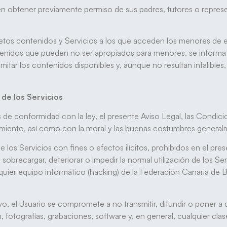
n obtener previamente permiso de sus padres, tutores o repres
cretos contenidos y Servicios a los que acceden los menores de
nidos que pueden no ser apropiados para menores, se informa a
itar los contenidos disponibles y, aunque no resultan infalibles, s
 de los Servicios
os de conformidad con la ley, el presente Aviso Legal, las Condici
miento, así como con la moral y las buenas costumbres generalm
 de los Servicios con fines o efectos ilícitos, prohibidos en el pr
, sobrecargar, deteriorar o impedir la normal utilización de los S
uier equipo informático (hacking) de la Federación Canaria de 
ivo, el Usuario se compromete a no transmitir, difundir o poner 
 fotografías, grabaciones, software y, en general, cualquier clas