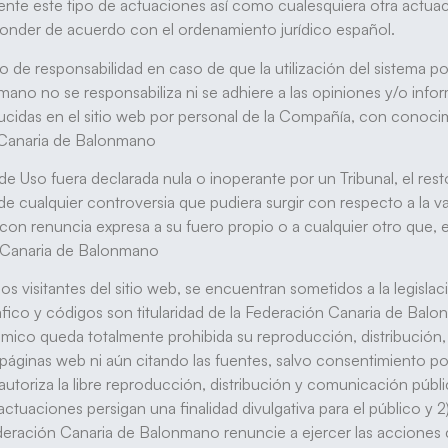
te este tipo de actuaciones así como cualesquiera otra actuació
sponder de acuerdo con el ordenamiento jurídico español.
 de responsabilidad en caso de que la utilización del sistema p
no no se responsabiliza ni se adhiere a las opiniones y/o infor
ucidas en el sitio web por personal de la Compañía, con conocim
 Canaria de Balonmano
 de Uso fuera declarada nula o inoperante por un Tribunal, el re
de cualquier controversia que pudiera surgir con respecto a la v
con renuncia expresa a su fuero propio o a cualquier otro que, 
ón Canaria de Balonmano
los visitantes del sitio web, se encuentran sometidos a la legisl
fico y códigos son titularidad de la Federación Canaria de Balonm
ómico queda totalmente prohibida su reproducción, distribución,
 páginas web ni aún citando las fuentes, salvo consentimiento 
autoriza la libre reproducción, distribución y comunicación públ
ctuaciones persigan una finalidad divulgativa para el público y 2
eración Canaria de Balonmano renuncie a ejercer las acciones 