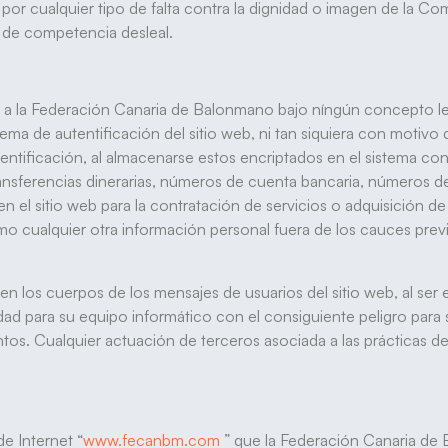
r cualquier tipo de falta contra la dignidad o imagen de la Com
s de competencia desleal.
o a la Federación Canaria de Balonmano bajo níngún concepto les
ema de autentificación del sitio web, ni tan siquiera con motivo 
tificación, al almacenarse estos encriptados en el sistema con
sferencias dinerarias, números de cuenta bancaria, números de t
 el sitio web para la contratación de servicios o adquisición d
 cualquier otra información personal fuera de los cauces previst
 los cuerpos de los mensajes de usuarios del sitio web, al ser 
 para su equipo informático con el consiguiente peligro para su
ulentos. Cualquier actuación de terceros asociada a las prácticas
de Internet “
www.fecanbm.com
” que la Federación Canaria d