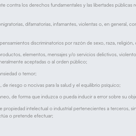
te contra los derechos fundamentales y las libertades públicas 
gratorias, difamatorias, infamantes, violentas o, en general, con
ensamientos discriminatorios por razón de sexo, raza, religión,
oductos, elementos, mensajes y/o servicios delictivos, violento
generalmente aceptadas o al orden público;
ansiedad o temor;
 de riesgo o nocivas para la salud y el equilibrio psíquico;
eo, de forma que induzca o pueda inducir a error sobre su obje
ropiedad intelectual o industrial pertenecientes a terceros, sin
ectúa o pretende efectuar;