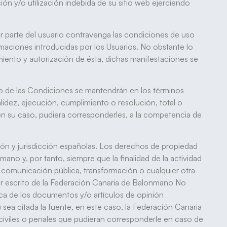
n y/o utilización indebida de su sitio web ejerciendo
or parte del usuario contravenga las condiciones de uso
maciones introducidas por los Usuarios. No obstante lo
iento y autorización de ésta, dichas manifestaciones se
sto de las Condiciones se mantendrán en los términos
alidez, ejecución, cumplimiento o resolución, total o
en su caso, pudiera corresponderles, a la competencia de
ación y jurisdicción españolas. Los derechos de propiedad
ano y, por tanto, siempre que la finalidad de la actividad
 comunicación pública, transformación o cualquier otra
por escrito de la Federación Canaria de Balonmano No
ica de los documentos y/o artículos de opinión
) sea citada la fuente, en este caso, la Federación Canaria
civiles o penales que pudieran corresponderle en caso de