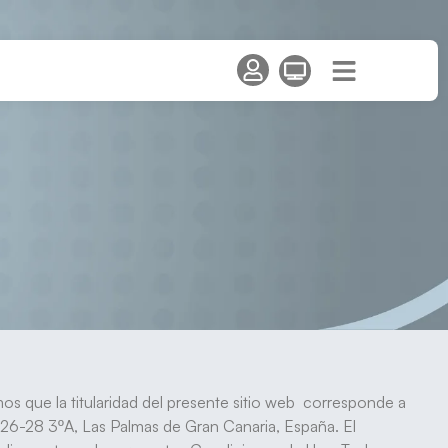
s que la titularidad del presente sitio web corresponde a
 26-28 3ºA, Las Palmas de Gran Canaria, España. El