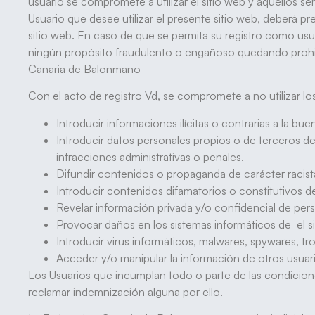
usuario se compromete a utilizar el sitio web y aquellos s
Usuario que desee utilizar el presente sitio web, deberá p
sitio web. En caso de que se permita su registro como us
ningún propósito fraudulento o engañoso quedando prohibido
Canaria de Balonmano
Con el acto de registro Vd, se compromete a no utilizar lo
Introducir informaciones ilícitas o contrarias a la bue
Introducir datos personales propios o de terceros de cu
infracciones administrativas o penales.
Difundir contenidos o propaganda de carácter racis
Introducir contenidos difamatorios o constitutivos 
Revelar información privada y/o confidencial de perso
Provocar daños en los sistemas informáticos de el s
Introducir virus informáticos, malwares, spywares, 
Acceder y/o manipular la información de otros usuari
Los Usuarios que incumplan todo o parte de las condicione
reclamar indemnización alguna por ello.