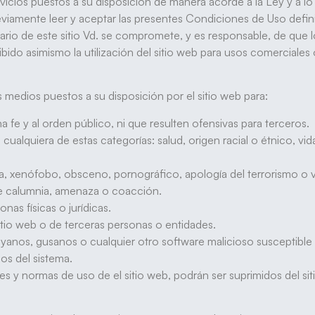
ervicios puestos a su disposición de manera acorde a la Ley y a 
reviamente leer y aceptar las presentes Condiciones de Uso defin
uario de este sitio Vd. se compromete, y es responsable, de que
 asimismo la utilización del sitio web para usos comerciales o 
s medios puestos a su disposición por el sitio web para:
na fe y al orden público, ni que resulten ofensivas para terceros.
alquiera de estas categorías: salud, origen racial o étnico, vida s
ta, xenófobo, obsceno, pornográfico, apología del terrorismo o
de calumnia, amenaza o coacción.
nas físicas o jurídicas.
itio web o de terceras personas o entidades.
troyanos, gusanos o cualquier otro software malicioso susceptib
os del sistema.
s y normas de uso de el sitio web, podrán ser suprimidos del si