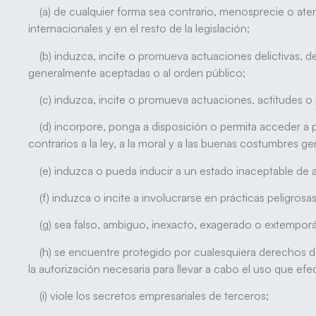
(a) de cualquier forma sea contrario, menosprecie o aten
internacionales y en el resto de la legislación;
(b) induzca, incite o promueva actuaciones delictivas, deni
generalmente aceptadas o al orden público;
(c) induzca, incite o promueva actuaciones, actitudes o p
(d) incorpore, ponga a disposición o permita acceder a pr
contrarios a la ley, a la moral y a las buenas costumbres 
(e) induzca o pueda inducir a un estado inaceptable de 
(f) induzca o incite a involucrarse en prácticas peligrosas,
(g) sea falso, ambiguo, inexacto, exagerado o extemporán
(h) se encuentre protegido por cualesquiera derechos de p
la autorización necesaria para llevar a cabo el uso que ef
(i) viole los secretos empresariales de terceros;