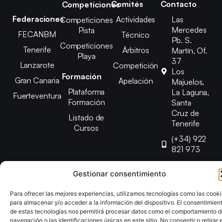
Comités
Contacto
Competiciones
Federaciones
Actividades
Las
Competiciones
Mercedes
Pista
FECANBM
Técnico
Pb. S.
Competiciones
Tenerife
Árbitros
Martín, Of.
Playa
37
Lanzarote
Competición
Los
Formación
Gran Canaria
Apelación
Majuelos,
Plataforma
La Laguna,
Fuerteventura
Formación
Santa
Cruz de
Listado de
Tenerife
Cursos
(+34) 922
821 973
info@fetenbm
Gestionar consentimiento
Para ofrecer las mejores experiencias, utilizamos tecnologías como las cook
Copyright © 2025 Federación Canaria de Balonmano |
para almacenar y/o acceder a la información del dispositivo. El consentimien
Desarrollado por
TOOOLS
de estas tecnologías nos permitirá procesar datos como el comportamiento 
navegación o las identificaciones únicas en este sitio. No consentir o retirar e