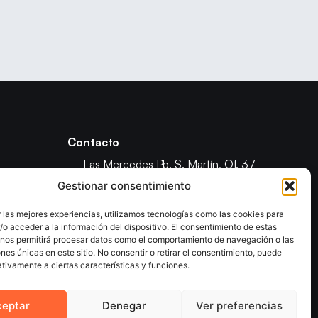
Contacto
Las Mercedes Pb. S. Martín, Of. 37
Los Majuelos, La Laguna, Santa Cruz
Gestionar consentimiento
de Tenerife
 las mejores experiencias, utilizamos tecnologías como las cookies para
(+34) 922 821 973
o acceder a la información del dispositivo. El consentimiento de estas
ón
info@fetenbm.com
 nos permitirá procesar datos como el comportamiento de navegación o las
ones únicas en este sitio. No consentir o retirar el consentimiento, puede
tivamente a ciertas características y funciones.
ceptar
Denegar
Ver preferencias
olítica de Privacidad
Declaración de Accesibilidad