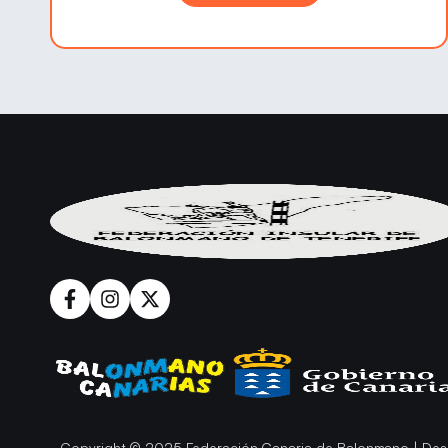
Copyright © 2025 Federación Canaria de Balonmano | Des