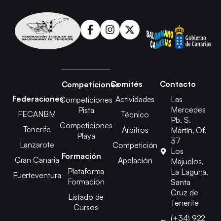
Comités
Contacto
Competiciones
Federaciones
Actividades
Las
Competiciones
Mercedes
Pista
FECANBM
Técnico
Pb. S.
Competiciones
Tenerife
Árbitros
Martín, Of.
Playa
37
Lanzarote
Competición
Los
Formación
Gran Canaria
Apelación
Majuelos,
Plataforma
La Laguna,
Fuerteventura
Formación
Santa
Cruz de
Listado de
Tenerife
Cursos
(+34) 922