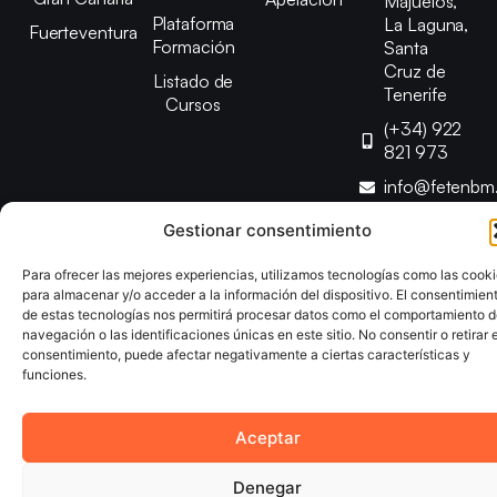
Majuelos,
Plataforma
La Laguna,
Fuerteventura
Formación
Santa
Cruz de
Listado de
Tenerife
Cursos
(+34) 922
821 973
info@fetenbm
Gestionar consentimiento
Copyright © 2025 Federación Canaria de Balonmano |
Para ofrecer las mejores experiencias, utilizamos tecnologías como las cook
Desarrollado por
TOOOLS
para almacenar y/o acceder a la información del dispositivo. El consentimien
de estas tecnologías nos permitirá procesar datos como el comportamiento 
navegación o las identificaciones únicas en este sitio. No consentir o retirar e
Aviso Legal
Política de Cookies
Política de Privacidad
consentimiento, puede afectar negativamente a ciertas características y
Declaración de Accesibilidad
Política de Ventas
funciones.
Aceptar
Denegar