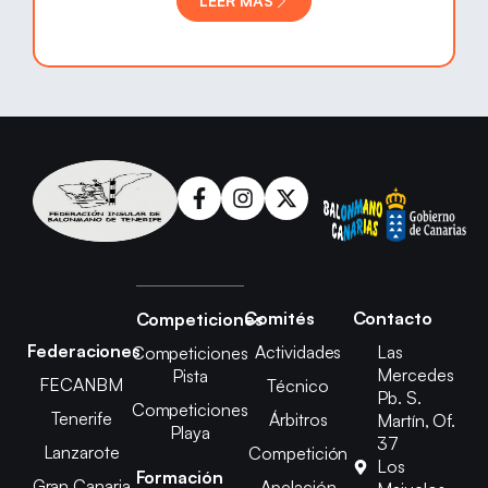
LEER MÁS
Comités
Contacto
Competiciones
Federaciones
Actividades
Las
Competiciones
Mercedes
Pista
FECANBM
Técnico
Pb. S.
Competiciones
Tenerife
Árbitros
Martín, Of.
Playa
37
Lanzarote
Competición
Los
Formación
Gran Canaria
Apelación