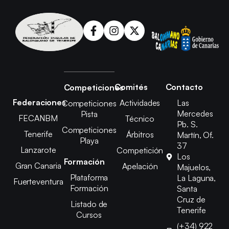
Comités
Contacto
Competiciones
Federaciones
Actividades
Las
Competiciones
Mercedes
Pista
FECANBM
Técnico
Pb. S.
Competiciones
Tenerife
Árbitros
Martín, Of.
Playa
37
Lanzarote
Competición
Los
Formación
Gran Canaria
Apelación
Majuelos,
Plataforma
La Laguna,
Fuerteventura
Formación
Santa
Cruz de
Listado de
Tenerife
Cursos
(+34) 922