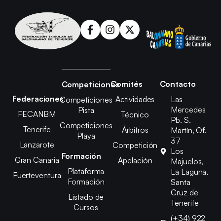
Comités
Contacto
Competiciones
Federaciones
Actividades
Las
Competiciones
Mercedes
Pista
FECANBM
Técnico
Pb. S.
Competiciones
Tenerife
Árbitros
Martín, Of.
Playa
37
Lanzarote
Competición
Los
Formación
Gran Canaria
Apelación
Majuelos,
Plataforma
La Laguna,
Fuerteventura
Formación
Santa
Cruz de
Listado de
Tenerife
Cursos
(+34) 922