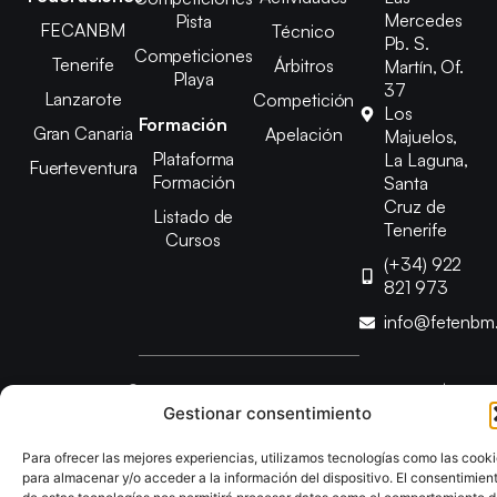
Mercedes
Pista
FECANBM
Técnico
Pb. S.
Competiciones
Tenerife
Árbitros
Martín, Of.
Playa
37
Lanzarote
Competición
Los
Formación
Gran Canaria
Apelación
Majuelos,
Plataforma
La Laguna,
Fuerteventura
Formación
Santa
Cruz de
Listado de
Tenerife
Cursos
(+34) 922
821 973
info@fetenbm
Copyright © 2025 Federación Canaria de Balonmano |
Gestionar consentimiento
Desarrollado por
TOOOLS
Para ofrecer las mejores experiencias, utilizamos tecnologías como las cook
Aviso Legal
Política de Cookies
Política de Privacidad
para almacenar y/o acceder a la información del dispositivo. El consentimien