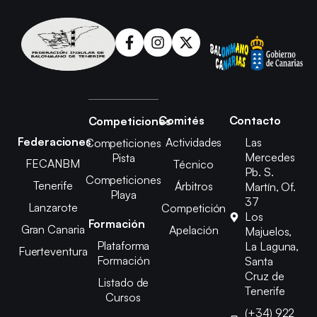
Comités
Contacto
Competiciones
Federaciones
Actividades
Las
Competiciones
Mercedes
Pista
FECANBM
Técnico
Pb. S.
Competiciones
Tenerife
Árbitros
Martín, Of.
Playa
37
Lanzarote
Competición
Los
Formación
Gran Canaria
Apelación
Majuelos,
Plataforma
La Laguna,
Fuerteventura
Formación
Santa
Cruz de
Listado de
Tenerife
Cursos
(+34) 922