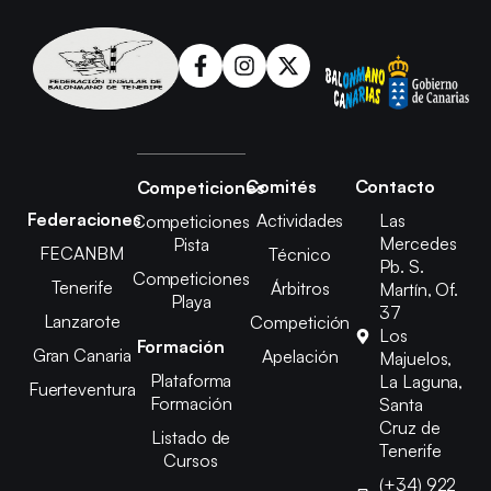
Comités
Contacto
Competiciones
Federaciones
Actividades
Las
Competiciones
Mercedes
Pista
FECANBM
Técnico
Pb. S.
Competiciones
Tenerife
Árbitros
Martín, Of.
Playa
37
Lanzarote
Competición
Los
Formación
Gran Canaria
Apelación
Majuelos,
Plataforma
La Laguna,
Fuerteventura
Formación
Santa
Cruz de
Listado de
Tenerife
Cursos
(+34) 922