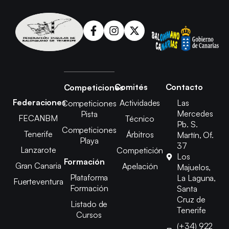
Comités
Contacto
Competiciones
Federaciones
Actividades
Las
Competiciones
Mercedes
Pista
FECANBM
Técnico
Pb. S.
Competiciones
Tenerife
Árbitros
Martín, Of.
Playa
37
Lanzarote
Competición
Los
Formación
Gran Canaria
Apelación
Majuelos,
Plataforma
La Laguna,
Fuerteventura
Formación
Santa
Cruz de
Listado de
Tenerife
Cursos
(+34) 922