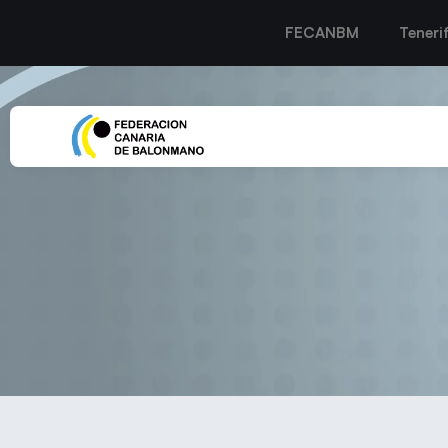
FECANBM
Teneri
Telde se prepara para acoge