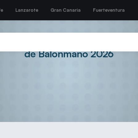
fe
Lanzarote
Gran Canaria
Fuerteventura
r unas semifinales de alto volt
de Balonmano 2026