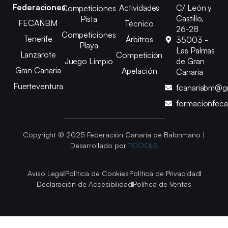
Federaciones
Actividades
C/ León y
Competiciones
Castillo,
Pista
FECANBM
Técnico
26-28
Competiciones
Tenerife
Árbitros
35003 -
Playa
Las Palmas
Lanzarote
Competición
Juego Limpio
de Gran
Gran Canaria
Apelación
Canaria
Fuerteventura
fcanariabm@g
formacionfec
Copyright © 2025 Federación Canaria de Balonmano |
Desarrollado por
TOOOLS
Aviso Legal
Política de Cookies
Política de Privacidad
Declaración de Accesibilidad
Política de Ventas