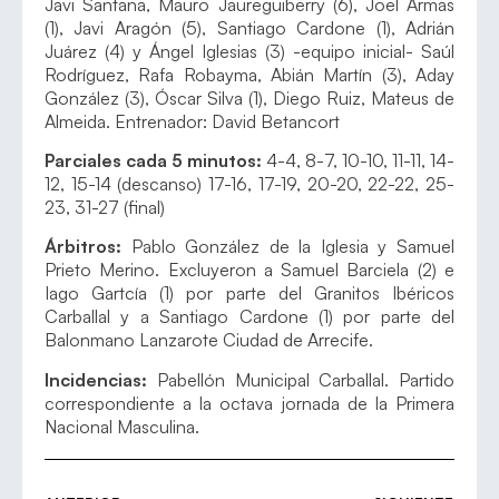
Javi Santana, Mauro Jaureguiberry (6), Joel Armas
(1), Javi Aragón (5), Santiago Cardone (1), Adrián
Juárez (4) y Ángel Iglesias (3) -equipo inicial- Saúl
Rodríguez, Rafa Robayma, Abián Martín (3), Aday
González (3), Óscar Silva (1), Diego Ruiz, Mateus de
Almeida. Entrenador: David Betancort
Parciales cada 5 minutos:
4-4, 8-7, 10-10, 11-11, 14-
12, 15-14 (descanso) 17-16, 17-19, 20-20, 22-22, 25-
23, 31-27 (final)
Árbitros:
Pablo González de la Iglesia y Samuel
Prieto Merino. Excluyeron a Samuel Barciela (2) e
Iago Gartcía (1) por parte del Granitos Ibéricos
Carballal y a Santiago Cardone (1) por parte del
Balonmano Lanzarote Ciudad de Arrecife.
Incidencias:
Pabellón Municipal Carballal. Partido
correspondiente a la octava jornada de la Primera
Nacional Masculina.