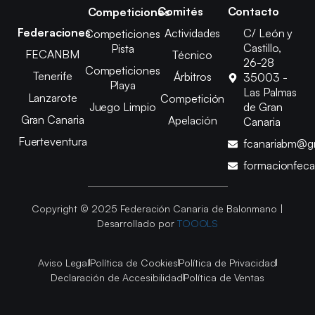
Comités
Contacto
Competiciones
Federaciones
Actividades
C/ León y
Competiciones
Castillo,
Pista
FECANBM
Técnico
26-28
Competiciones
Tenerife
Árbitros
35003 -
Playa
Las Palmas
Lanzarote
Competición
Juego Limpio
de Gran
Gran Canaria
Apelación
Canaria
Fuerteventura
fcanariabm@g
formacionfec
Copyright © 2025 Federación Canaria de Balonmano |
Desarrollado por
TOOOLS
Aviso Legal
Política de Cookies
Política de Privacidad
Declaración de Accesibilidad
Política de Ventas