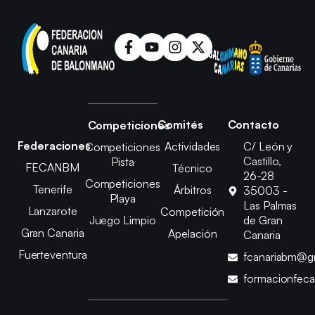
Comités
Contacto
Competiciones
Federaciones
Actividades
C/ León y
Competiciones
Castillo,
Pista
FECANBM
Técnico
26-28
Competiciones
Tenerife
Árbitros
35003 -
Playa
Las Palmas
Lanzarote
Competición
Juego Limpio
de Gran
Gran Canaria
Apelación
Canaria
Fuerteventura
fcanariabm@g
formacionfec