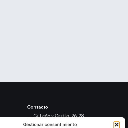
Contacto
C/ León y Castillo, 26-28
35003 - Las Palmas de Gran Canaria
Gestionar consentimiento