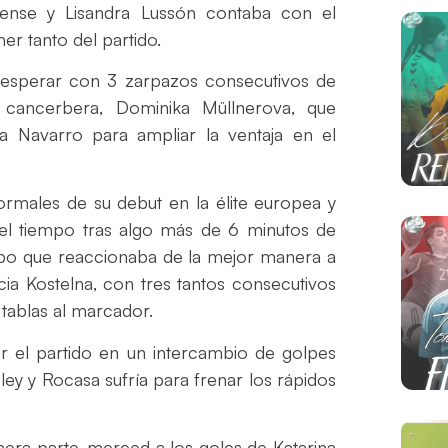
ldense y Lisandra Lussón contaba con el
er tanto del partido.
 esperar con 3 zarpazos consecutivos de
 cancerbera, Dominika Müllnerova, que
ia Navarro para ampliar la ventaja en el
ormales de su debut en la élite europea y
 el tiempo tras algo más de 6 minutos de
uipo que reaccionaba de la mejor manera a
icia Kostelna, con tres tantos consecutivos
 tablas al marcador.
 el partido en un intercambio de golpes
ley y Rocasa sufría para frenar los rápidos
imera parte, merced a los goles de Katarina