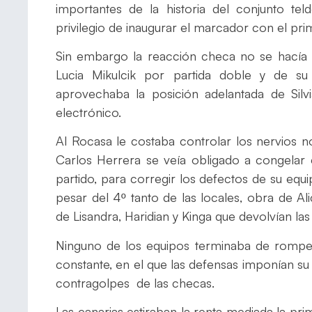
importantes de la historia del conjunto te
privilegio de inaugurar el marcador con el prim
Sin embargo la reacción checa no se hacía
Lucia Mikulcik por partida doble y de su
aprovechaba la posición adelantada de Silv
electrónico.
Al Rocasa le costaba controlar los nervios n
Carlos Herrera se veía obligado a congelar
partido, para corregir los defectos de su eq
pesar del 4º tanto de las locales, obra de Al
de Lisandra, Haridian y Kinga que devolvían las
Ninguno de los equipos terminaba de romper
constante, en el que las defensas imponían su 
contragolpes de las checas.
Las canarias estiraban la renta mediada la pr