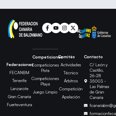
Comités
Contacto
Competiciones
Federaciones
Actividades
C/ León y
Competiciones
Castillo,
Pista
FECANBM
Técnico
26-28
Competiciones
Tenerife
Árbitros
35003 -
Playa
Las Palmas
Lanzarote
Competición
Juego Limpio
de Gran
Gran Canaria
Apelación
Canaria
Fuerteventura
fcanariabm@g
formacionfec