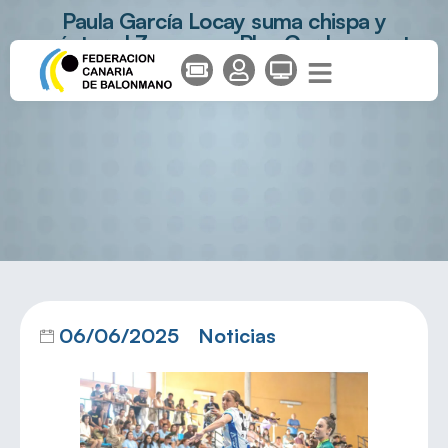
Paula García Locay suma chispa y
carácter al Zonzamas Plus Car Lanzarote
06/06/2025
Noticias