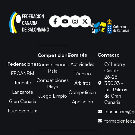
Comités
Contacto
Competiciones
Federaciones
Actividades
C/ León y
Competiciones
Castillo,
Pista
FECANBM
Técnico
26-28
Competiciones
Tenerife
Árbitros
35003 -
Playa
Las Palmas
Lanzarote
Competición
Juego Limpio
de Gran
Gran Canaria
Apelación
Canaria
Fuerteventura
fcanariabm@g
formacionfec