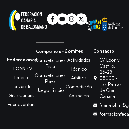
Comités
Contacto
Competiciones
Federaciones
Actividades
C/ León y
Competiciones
Castillo,
Pista
FECANBM
Técnico
26-28
Competiciones
Tenerife
Árbitros
35003 -
Playa
Las Palmas
Lanzarote
Competición
Juego Limpio
de Gran
Gran Canaria
Apelación
Canaria
Fuerteventura
fcanariabm@g
formacionfec