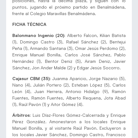
posiciones, hasta la décima plaza, y siguen con 16
puntos, jugando el próximo partido en Benalmádena,
frente al Colegio Maravillas Benalmádena.
FICHA TÉCNICA
Balonmano Ingenio (20):
Alberto Falcon, Kilian Batista
(1), Domingo Castro (3), Rafael Sánchez (2), Bentejui
Peña (1), Armando Santana (3), Omar Jesús Perdomo (2),
Enrique Manuel Bonilla, Carlos José Sánchez, Pablo
Hernández (1), Bentor Deniz (5), Airam Deniz, Javier
Sánchez, Jon Ander Malde (2) y Edgar Jesús Socorro.
Cajasur CBM (35):
Juanma Aparicio, Jorge Nazario (5),
Nano (4), Julián Portero (2), Esteban López (5), Carlos
León (4), Juan Herrera, Antonio Hidalgo (9), Ramón
Fuentes, Ramón Fuentes, Alberto Requena, Jota Abad
(1), Raúl Pavón (1) y Aitor Gómez (4).
Árbitros:
Luis Díaz-Flores Gómez-Calcerrada y Enrique
Pérez González. Amonestaron a los locales Enrique
Manuel Bonilla, y al visitante Raúl Pavón. Excluyeron a
los locales Javier Sánchez, Domingo Castro, Francisco