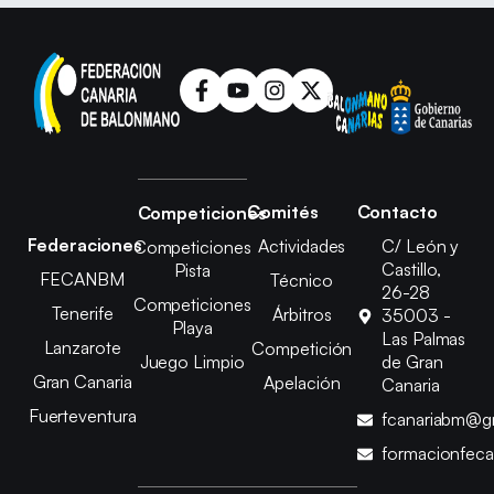
Comités
Contacto
Competiciones
Federaciones
Actividades
C/ León y
Competiciones
Castillo,
Pista
FECANBM
Técnico
26-28
Competiciones
Tenerife
Árbitros
35003 -
Playa
Las Palmas
Lanzarote
Competición
Juego Limpio
de Gran
Gran Canaria
Apelación
Canaria
Fuerteventura
fcanariabm@g
formacionfec