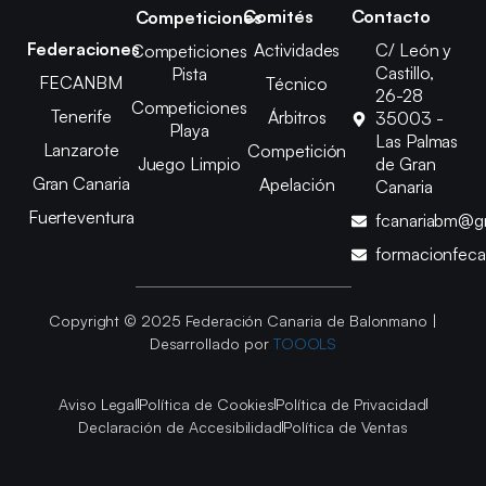
Comités
Contacto
Competiciones
Federaciones
Actividades
C/ León y
Competiciones
Castillo,
Pista
FECANBM
Técnico
26-28
Competiciones
Tenerife
Árbitros
35003 -
Playa
Las Palmas
Lanzarote
Competición
Juego Limpio
de Gran
Gran Canaria
Apelación
Canaria
Fuerteventura
fcanariabm@g
formacionfec
Copyright © 2025 Federación Canaria de Balonmano |
Desarrollado por
TOOOLS
Aviso Legal
Política de Cookies
Política de Privacidad
Declaración de Accesibilidad
Política de Ventas