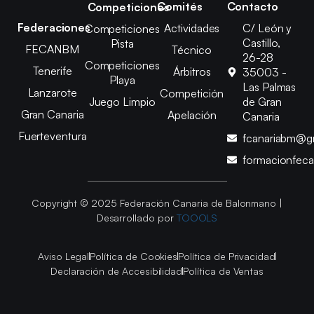
Comités
Contacto
Competiciones
Federaciones
Actividades
C/ León y
Competiciones
Castillo,
Pista
FECANBM
Técnico
26-28
Competiciones
Tenerife
Árbitros
35003 -
Playa
Las Palmas
Lanzarote
Competición
Juego Limpio
de Gran
Gran Canaria
Apelación
Canaria
Fuerteventura
fcanariabm@g
formacionfec
Copyright © 2025 Federación Canaria de Balonmano |
Desarrollado por
TOOOLS
Aviso Legal
Política de Cookies
Política de Privacidad
Declaración de Accesibilidad
Política de Ventas