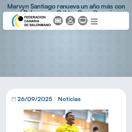
Marvyn Santiago renueva un año más con
el Balonmano Gáldar Gran Canaria
26/09/2025
Noticias