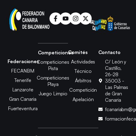
Comités
Contacto
Competiciones
Federaciones
Actividades
C/ León y
Competiciones
Castillo,
Pista
FECANBM
Técnico
26-28
Competiciones
Tenerife
Árbitros
35003 -
Playa
Las Palmas
Lanzarote
Competición
Juego Limpio
de Gran
Gran Canaria
Apelación
Canaria
Fuerteventura
fcanariabm@g
formacionfec