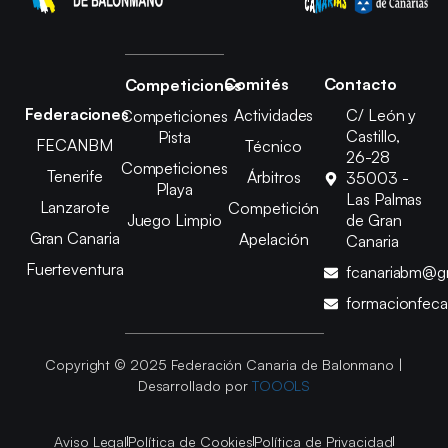
Comités
Contacto
Competiciones
Federaciones
Actividades
C/ León y
Competiciones
Castillo,
Pista
FECANBM
Técnico
26-28
Competiciones
Tenerife
Árbitros
35003 -
Playa
Las Palmas
Lanzarote
Competición
Juego Limpio
de Gran
Gran Canaria
Apelación
Canaria
Fuerteventura
fcanariabm@g
formacionfec
Copyright © 2025 Federación Canaria de Balonmano |
Desarrollado por
TOOOLS
Aviso Legal
Política de Cookies
Política de Privacidad