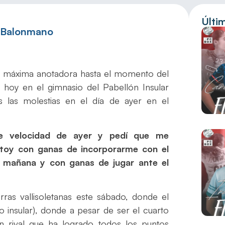
Últi
e Balonmano
a y máxima anotadora hasta el momento del
a hoy en el gimnasio del Pabellón Insular
 las molestias en el día de ayer en el
de velocidad de ayer y pedí que me
stoy con ganas de incorporarme con el
 mañana y con ganas de jugar ante el
rras vallisoletanas este sábado, donde el
o insular), donde a pesar de ser el cuarto
un rival que ha logrado todos los puntos