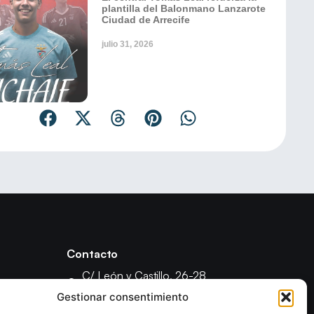
plantilla del Balonmano Lanzarote
Ciudad de Arrecife
julio 31, 2026
Contacto
C/ León y Castillo, 26-28
35003 - Las Palmas de Gran Canaria
Gestionar consentimiento
fcanariabm@gmail.com