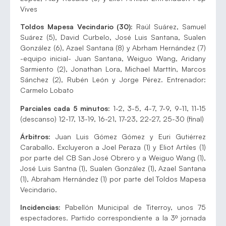
Vives
Toldos Mapesa Vecindario (30):
Raúl Suárez, Samuel
Suárez (5), David Curbelo, José Luis Santana, Sualen
González (6), Azael Santana (8) y Abrham Hernández (7)
-equipo inicial- Juan Santana, Weiguo Wang, Aridany
Sarmiento (2), Jonathan Lora, Michael Marttín, Marcos
Sánchez (2), Rubén León y Jorge Pérez. Entrenador:
Carmelo Lobato
Parciales cada 5 minutos:
1-2, 3-5, 4-7, 7-9, 9-11, 11-15
(descanso) 12-17, 13-19, 16-21, 17-23, 22-27, 25-30 (final)
Árbitros:
Juan Luis Gómez Gómez y Euri Gutiérrez
Caraballo. Excluyeron a Joel Peraza (1) y Eliot Artiles (1)
por parte del CB San José Obrero y a Weiguo Wang (1),
José Luis Santna (1), Sualen González (1), Azael Santana
(1), Abraham Hernández (1) por parte del Toldos Mapesa
Vecindario.
Incidencias:
Pabellón Municipal de Titerroy, unos 75
espectadores. Partido correspondiente a la 3º jornada