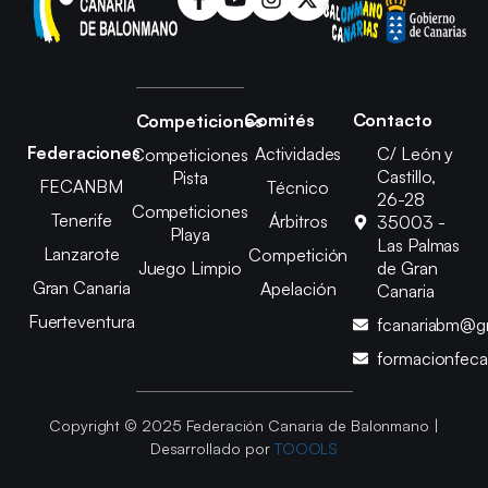
Comités
Contacto
Competiciones
Federaciones
Actividades
C/ León y
Competiciones
Castillo,
Pista
FECANBM
Técnico
26-28
Competiciones
Tenerife
Árbitros
35003 -
Playa
Las Palmas
Lanzarote
Competición
Juego Limpio
de Gran
Gran Canaria
Apelación
Canaria
Fuerteventura
fcanariabm@g
formacionfec
Copyright © 2025 Federación Canaria de Balonmano |
Desarrollado por
TOOOLS