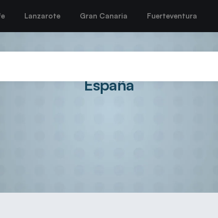
fe
Lanzarote
Gran Canaria
Fuerteventura
zarote Puerto del Carmen se p
España