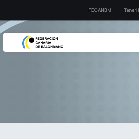
FECANBM
Teneri
Las cadetes del SPL Lan