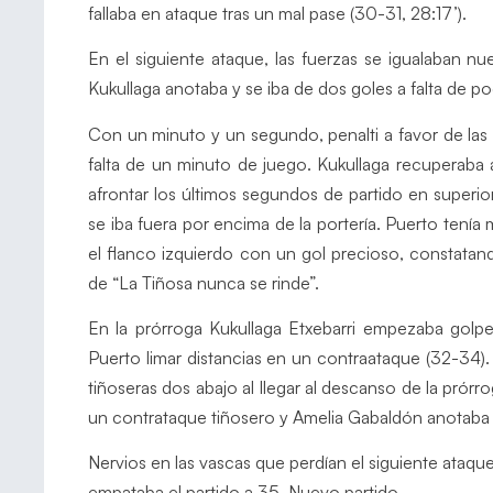
fallaba en ataque tras un mal pase (30-31, 28:17’).
En el siguiente ataque, las fuerzas se igualaban 
Kukullaga anotaba y se iba de dos goles a falta de 
Con un minuto y un segundo, penalti a favor de las
falta de un minuto de juego. Kukullaga recuperaba 
afrontar los últimos segundos de partido en superio
se iba fuera por encima de la portería. Puerto tenía 
el flanco izquierdo con un gol precioso, constatan
de “La Tiñosa nunca se rinde”.
En la prórroga Kukullaga Etxebarri empezaba golp
Puerto limar distancias en un contraataque (32-34).
tiñoseras dos abajo al llegar al descanso de la prór
un contrataque tiñosero y Amelia Gabaldón anotaba p
Nervios en las vascas que perdían el siguiente ataqu
empataba el partido a 35. Nuevo partido.