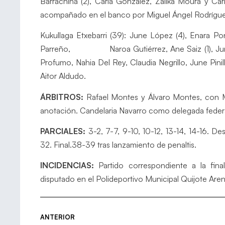
Barrachina (2), Carla González, Zailka Moura y Car
acompañado en el banco por Miguel Ángel Rodrígue
Kukullaga Etxebarri (39): June López (4), Enara Pon
Parreño, Naroa Gutiérrez, Ane Saiz (1), June Pé
Profumo, Nahia Del Rey, Claudia Negrillo, June Pinill
Aitor Aldudo.
ÁRBITROS:
Rafael Montes y Álvaro Montes, con Mi
anotación. Candelaria Navarro como delegada federa
PARCIALES:
3-2, 7-7, 9-10, 10-12, 13-14, 14-16. D
32. Final.38-39 tras lanzamiento de penaltis.
INCIDENCIAS:
Partido correspondiente a la fina
disputado en el Polideportivo Municipal Quijote Are
ANTERIOR