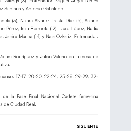
la Gillings (3). Entrenador: Miguel Ángel Lemes
z Santana y Antonio Gabaldón.
cela (3), Naiara Álvarez, Paula Díaz (5), Aizane
rez, Iraia Berroeta (12), Izaro López, Nadia
a, Janire Marina (14) y Naia Ozkariz. Entrenador:
riam Rodríguez y Julián Valerio en la mesa de
tiva.
escanso. 17-17, 20-20, 22-24, 25-28, 29-29, 32-
l de la Fase Final Nacional Cadete femenina
na de Ciudad Real.
SIGUIENTE