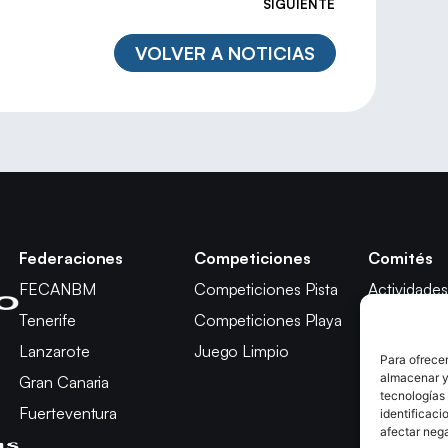
SIGUIENTE
VOLVER A NOTICIAS
Federaciones
Competiciones
Comités
FECANBM
Competiciones Pista
Actividades
Tenerife
Competiciones Playa
Técnico
Lanzarote
Juego Limpio
Árbitros
Para ofrecer
almacenar y/
Gran Canaria
Competici
tecnologías
Fuerteventura
Apelación
identificaci
afectar nega