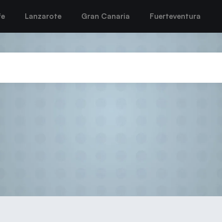
fe
Lanzarote
Gran Canaria
Fuerteventura
ad Valsequillo se proclaman c