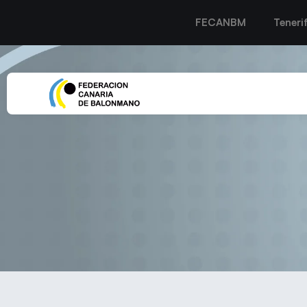
FECANBM
Teneri
Las cadetes del 3COMSqu