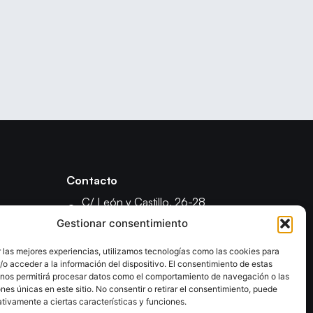
Contacto
C/ León y Castillo, 26-28
35003 - Las Palmas de Gran Canaria
Gestionar consentimiento
fcanariabm@gmail.com
 las mejores experiencias, utilizamos tecnologías como las cookies para
formacionfecanbm@gmail.com
o acceder a la información del dispositivo. El consentimiento de estas
ón
 nos permitirá procesar datos como el comportamiento de navegación o las
ones únicas en este sitio. No consentir o retirar el consentimiento, puede
tivamente a ciertas características y funciones.