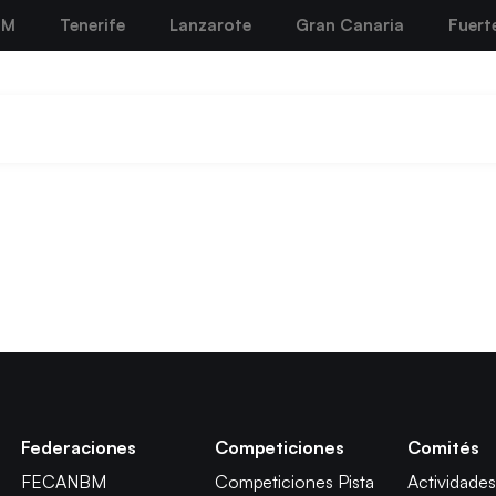
BM
Tenerife
Lanzarote
Gran Canaria
Fuert
Federaciones
Competiciones
Comités
FECANBM
Competiciones Pista
Actividades