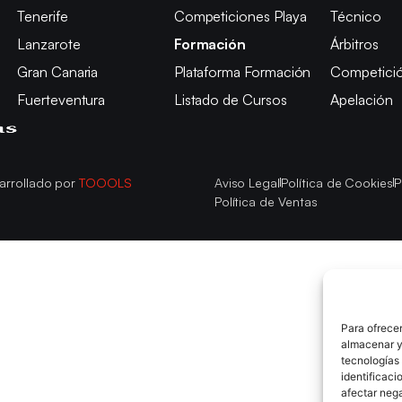
Tenerife
Competiciones Playa
Técnico
Lanzarote
Formación
Árbitros
Gran Canaria
Plataforma Formación
Competici
Fuerteventura
Listado de Cursos
Apelación
arrollado por
TOOOLS
Aviso Legal
Política de Cookies
P
Política de Ventas
Para ofrecer
almacenar y/
tecnologías
identificaci
afectar nega