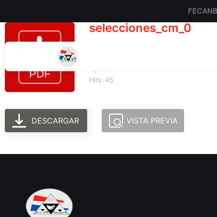
FECAN
selecciones_cm_0
Tamaño del archivo: 94.12 KB
Created: 24-06-2025
Updated: 24-06-2025
Hits: 45
DESCARGAR
VISTA PREVIA