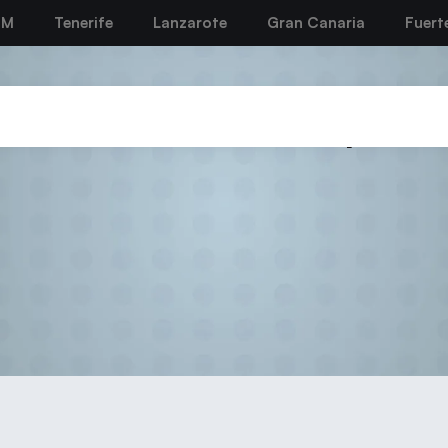
BM
Tenerife
Lanzarote
Gran Canaria
Fuert
mité Territorial de Apelac