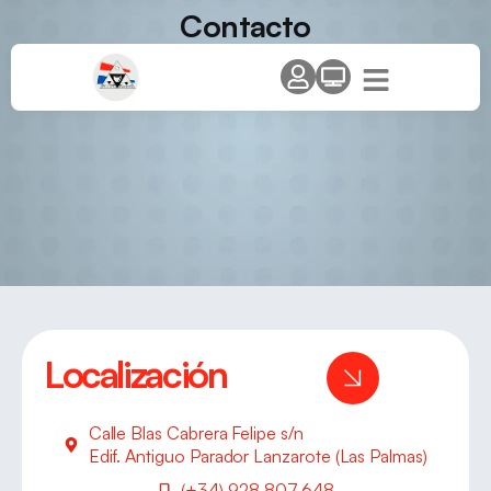
Contacto
Localización
Calle Blas Cabrera Felipe s/n
Edif. Antiguo Parador Lanzarote (Las Palmas)
(+34) 928 807 648