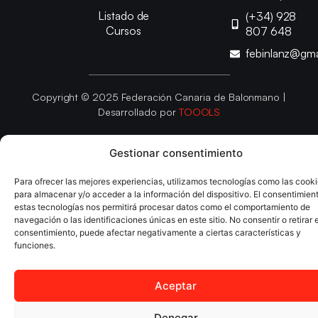
Listado de
(+34) 928
Cursos
807 648
febinlanz@gma
Copyright © 2025 Federación Canaria de Balonmano |
Desarrollado por
TOOOLS
Aviso Legal
Política de Cookies
Política de Privacidad
Gestionar consentimiento
Declaración de Accesibilidad
Política de Ventas
Para ofrecer las mejores experiencias, utilizamos tecnologías como las cook
para almacenar y/o acceder a la información del dispositivo. El consentimien
estas tecnologías nos permitirá procesar datos como el comportamiento de
navegación o las identificaciones únicas en este sitio. No consentir o retirar e
consentimiento, puede afectar negativamente a ciertas características y
funciones.
Aceptar
Denegar