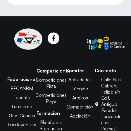
Comités
Contacto
Competiciones
Federaciones
Actividades
Calle Blas
Competiciones
Cabrera
Pista
FECANBM
Técnico
Felipe s/n
Competiciones
Tenerife
Árbitros
Edif.
Playa
Antiguo
Lanzarote
Competición
Parador
Formación
Gran Canaria
Apelación
Lanzarote
Plataforma
(Las
Fuerteventura
Formación
Palmas)