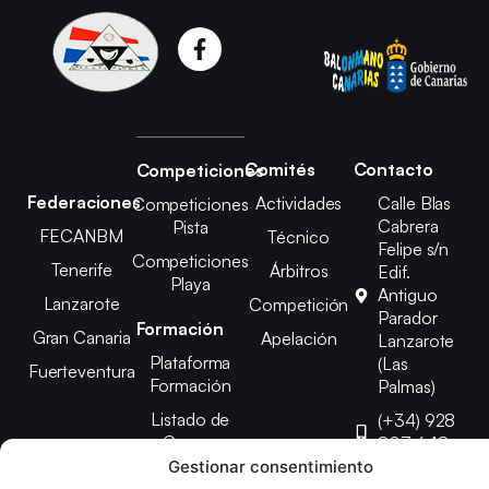
Comités
Contacto
Competiciones
Federaciones
Actividades
Calle Blas
Competiciones
Cabrera
Pista
FECANBM
Técnico
Felipe s/n
Competiciones
Tenerife
Árbitros
Edif.
Playa
Antiguo
Lanzarote
Competición
Parador
Formación
Gran Canaria
Apelación
Lanzarote
Plataforma
(Las
Fuerteventura
Formación
Palmas)
Listado de
(+34) 928
Cursos
807 648
Gestionar consentimiento
febinlanz@gma