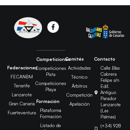
Comités
Contacto
Competiciones
Federaciones
Actividades
Calle Blas
Competiciones
Cabrera
Pista
FECANBM
Técnico
Felipe s/n
Competiciones
Tenerife
Árbitros
Edif.
Playa
Antiguo
Lanzarote
Competición
Parador
Formación
Gran Canaria
Apelación
Lanzarote
Plataforma
(Las
Fuerteventura
Formación
Palmas)
Listado de
(+34) 928