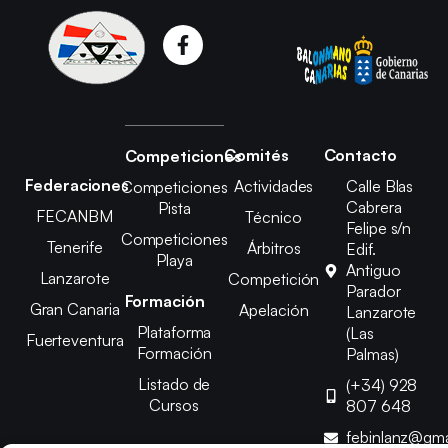
Comités
Contacto
Competiciones
Federaciones
Actividades
Calle Blas
Competiciones
Cabrera
Pista
FECANBM
Técnico
Felipe s/n
Competiciones
Tenerife
Árbitros
Edif.
Playa
Antiguo
Lanzarote
Competición
Parador
Formación
Gran Canaria
Apelación
Lanzarote
Plataforma
(Las
Fuerteventura
Formación
Palmas)
Listado de
(+34) 928
Cursos
807 648
febinlanz@gma