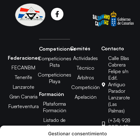
Comités
Contacto
Competiciones
Federaciones
Actividades
Calle Blas
Competiciones
Cabrera
Pista
FECANBM
Técnico
Felipe s/n
Competiciones
Tenerife
Árbitros
Edif.
Playa
Antiguo
Lanzarote
Competición
Parador
Formación
Gran Canaria
Apelación
Lanzarote
Plataforma
(Las
Fuerteventura
Formación
Palmas)
Listado de
(+34) 928
Cursos
807 648
Gestionar consentimiento
febinlanz@gma