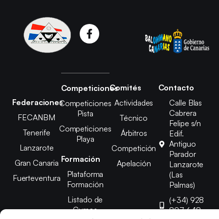
Comités
Contacto
Competiciones
Federaciones
Actividades
Calle Blas
Competiciones
Cabrera
Pista
FECANBM
Técnico
Felipe s/n
Competiciones
Tenerife
Árbitros
Edif.
Playa
Antiguo
Lanzarote
Competición
Parador
Formación
Gran Canaria
Apelación
Lanzarote
Plataforma
(Las
Fuerteventura
Formación
Palmas)
Listado de
(+34) 928
Cursos
807 648