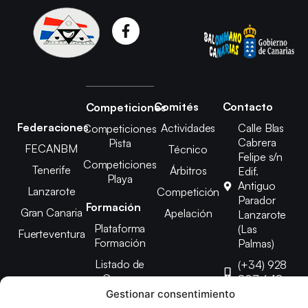
Comités
Contacto
Competiciones
Federaciones
Actividades
Calle Blas
Competiciones
Cabrera
Pista
FECANBM
Técnico
Felipe s/n
Competiciones
Tenerife
Árbitros
Edif.
Playa
Antiguo
Lanzarote
Competición
Parador
Formación
Gran Canaria
Apelación
Lanzarote
Plataforma
(Las
Fuerteventura
Formación
Palmas)
Listado de
(+34) 928
Cursos
807 648
Gestionar consentimiento
febinlanz@gma