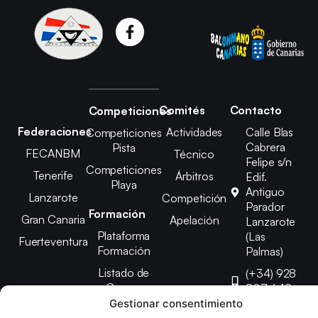
Comités
Contacto
Competiciones
Federaciones
Actividades
Calle Blas
Competiciones
Cabrera
Pista
FECANBM
Técnico
Felipe s/n
Competiciones
Tenerife
Árbitros
Edif.
Playa
Antiguo
Lanzarote
Competición
Parador
Formación
Gran Canaria
Apelación
Lanzarote
Plataforma
(Las
Fuerteventura
Formación
Palmas)
Listado de
(+34) 928
Cursos
807 648
Gestionar consentimiento
febinlanz@gma