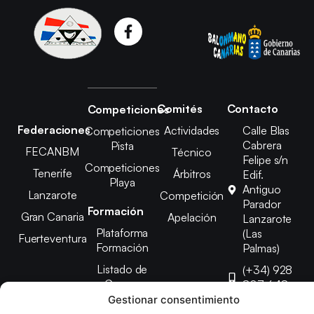
Comités
Contacto
Competiciones
Federaciones
Actividades
Calle Blas
Competiciones
Cabrera
Pista
FECANBM
Técnico
Felipe s/n
Competiciones
Tenerife
Árbitros
Edif.
Playa
Antiguo
Lanzarote
Competición
Parador
Formación
Gran Canaria
Apelación
Lanzarote
Plataforma
(Las
Fuerteventura
Formación
Palmas)
Listado de
(+34) 928
Cursos
807 648
Gestionar consentimiento
febinlanz@gma